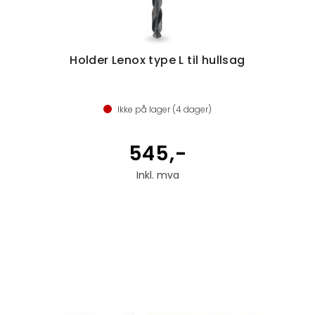
Holder Lenox type L til hullsag
Ikke på lager (
4
dager)
545,-
Inkl. mva