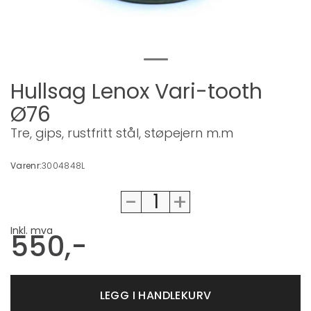
Hullsag Lenox Vari-tooth
Ø76
Tre, gips, rustfritt stål, støpejern m.m
Varenr:
3004848L
-
+
Inkl. mva
550,-