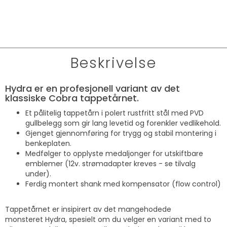
Beskrivelse
Hydra er en profesjonell variant av det
klassiske Cobra tappetårnet.
Et pålitelig tappetårn i polert rustfritt stål med PVD
gullbelegg som gir lang levetid og forenkler vedlikehold.
Gjenget gjennomføring for trygg og stabil montering i
benkeplaten.
Medfølger to opplyste medaljonger for utskiftbare
emblemer (12v. strømadapter kreves - se tilvalg
under).
Ferdig montert shank med kompensator (flow control)
Tappetårnet er insipirert av det mangehodede
monsteret Hydra, spesielt om du velger en variant med to