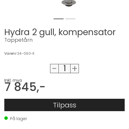
Hydra 2 gull, kompensator
Tappetårn
Varenr:
34-090-K
-
+
Inkl. mva
7 845,-
Tilpass
På lager