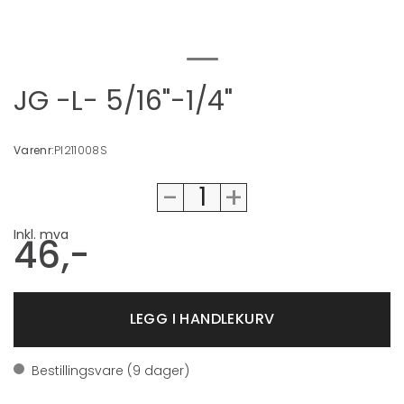
JG -L- 5/16"-1/4"
Varenr:
PI211008S
-
+
Inkl. mva
46,-
Bestillingsvare (
9
dager)