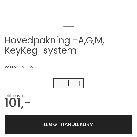
Hovedpakning -A,G,M,
KeyKeg-system
Varenr:
102-539
-
+
Inkl. mva
101,-