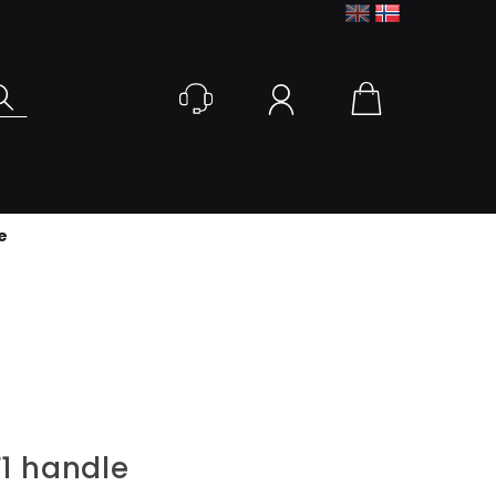
Logg inn
e
F1 handle