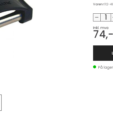
Varenr:
112-4
-
Inkl. mva
74,
På lage