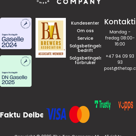
Kontakt
Kundesenter
Om oss
Mandag -
fredag 08:00-
Service
16:00
Salgsbetingelser
bedrift
+47 94 09 93
Salgsbetingelser
93
forbruker
post@thetap.
Faktura
Delbetaling