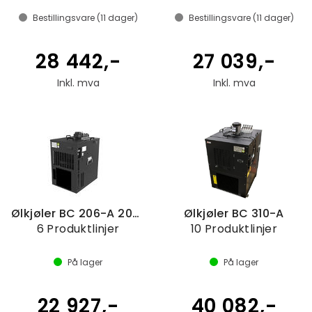
Bestillingsvare (
11
dager)
Bestillingsvare (
11
dager)
28 442,-
27 039,-
Inkl. mva
Inkl. mva
Ølkjøler BC 206-A 2024, 6m
Ølkjøler BC 310-A
6 Produktlinjer
10 Produktlinjer
På lager
På lager
22 927,-
40 082,-