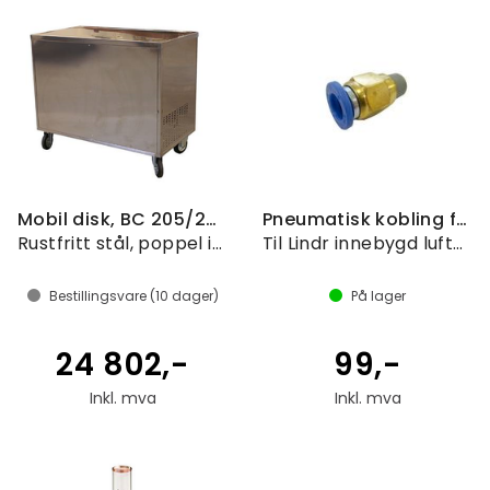
Mobil disk, BC 205/206
Pneumatisk kobling for 15RAS/30RAS
Rustfritt stål, poppel inside
Til Lindr innebygd luftkompressor
Bestillingsvare (
10
dager)
På lager
24 802,-
99,-
Inkl. mva
Inkl. mva