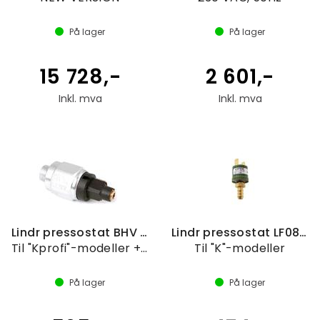
På lager
På lager
15 728,-
2 601,-
Inkl. mva
Inkl. mva
Lindr pressostat BHV 420.2,5.211.11
Lindr pressostat LF08 2,8-3,2 bar
Til "Kprofi"-modeller + 55/K
Til "K"-modeller
På lager
På lager