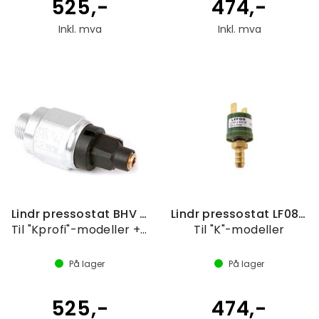
525,-
474,-
Inkl. mva
Inkl. mva
Lindr pressostat BHV 420.2,5.211.11
Lindr pressostat LF08 2,8-3,2 bar
Til "Kprofi"-modeller + 55/K
Til "K"-modeller
På lager
På lager
525,-
474,-