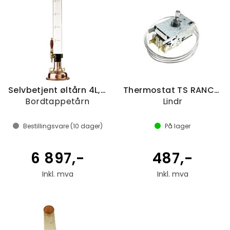
Selvbetjent øltårn 4L, kobber
Thermostat TS RANCO S20026-K50B
Bordtappetårn
Lindr
Bestillingsvare (
10
dager)
På lager
6 897,-
487,-
Inkl. mva
Inkl. mva