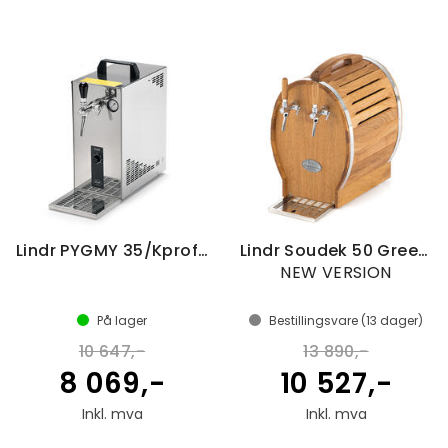
Lindr PYGMY 35/Kprofi Green Line New
Lindr Soudek 50 Green Line
NEW VERSION
På lager
Bestillingsvare (
13
dager)
10 647,-
13 890,-
8 069,-
10 527,-
Inkl. mva
Inkl. mva