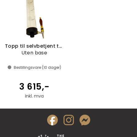
Topp til selvbetjent tappetårn 4L
Uten base
Bestillingsvare (
10
dager)
3 615,-
Inkl. mva