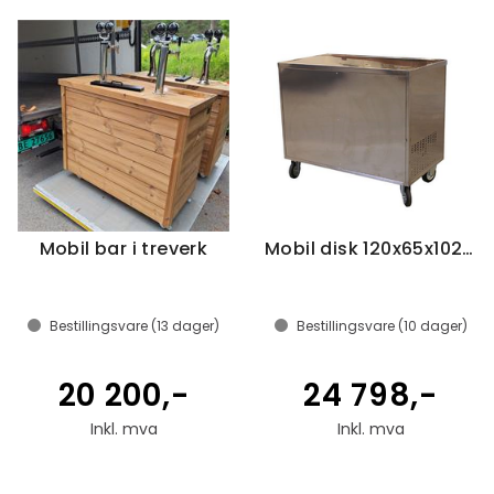
Mobil bar i treverk
Mobil disk 120x65x102cm, BC 103/104
Bestillingsvare (
13
dager)
Bestillingsvare (
10
dager)
20 200,-
24 798,-
Inkl. mva
Inkl. mva