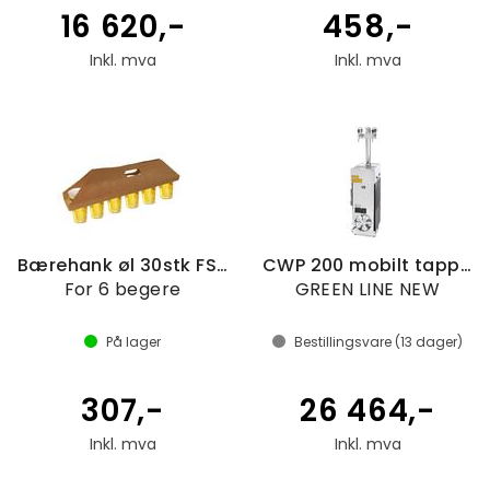
16 620,-
458,-
Inkl. mva
Inkl. mva
Bærehank øl 30stk FSC®-papp
CWP 200 mobilt tappetårn
For 6 begere
GREEN LINE NEW
På lager
Bestillingsvare (
13
dager)
307,-
26 464,-
Inkl. mva
Inkl. mva