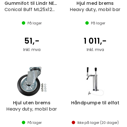
Gummifot til Lindr NEW modeller
Hjul med brems
Conical Buff ML25x12mm
Heavy duty, mobil bar
På lager
På lager
51,-
1 011,-
Inkl. mva
Inkl. mva
Hjul uten brems
Håndpumpe til ølfat
Heavy duty, mobil bar
På lager
Ikke på lager (
20
dager)