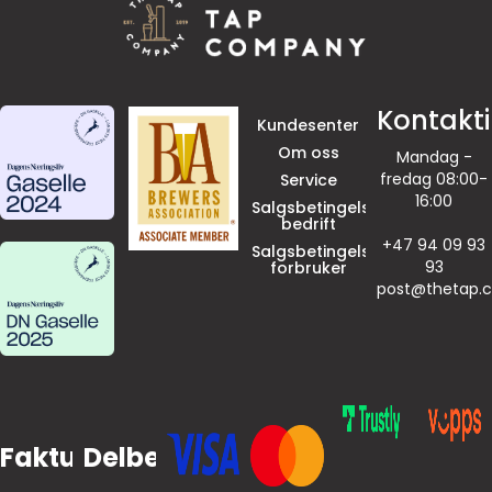
Kontakt
Kundesenter
Om oss
Mandag -
fredag 08:00-
Service
16:00
Salgsbetingelser
bedrift
+47 94 09 93
Salgsbetingelser
93
forbruker
post@thetap.
Faktura
Delbetaling