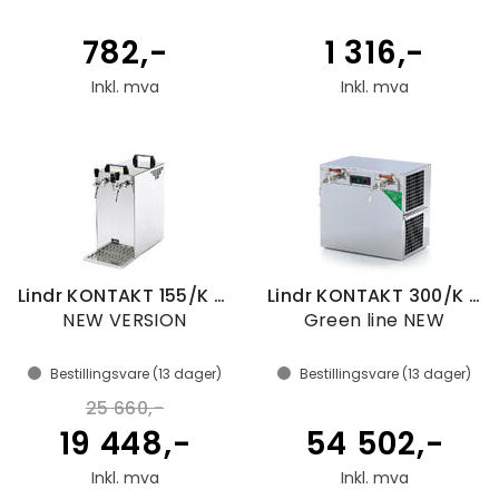
782,-
1 316,-
Inkl. mva
Inkl. mva
Lindr KONTAKT 155/K Green Line
Lindr KONTAKT 300/K Profi TWIN POWER
NEW VERSION
Green line NEW
Bestillingsvare (
13
dager)
Bestillingsvare (
13
dager)
25 660,-
19 448,-
54 502,-
Inkl. mva
Inkl. mva