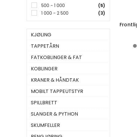
500 - 1 000
(5)
1 000 - 2 500
(3)
KJØLING
TAPPETÅRN
FATKOBLINGER & FAT
KOBLINGER
KRANER & HÅNDTAK
MOBILT TAPPEUTSTYR
SPILLBRETT
SLANGER & PYTHON
SKUMFELLER
RENGJØRING