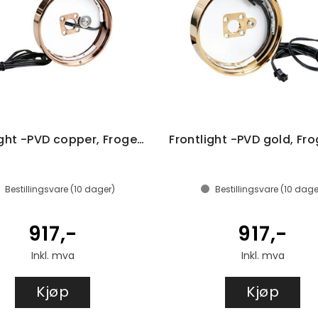
Frontlight -PVD copper, Frogeye 81mm
Bestillingsvare (
10
dager)
Bestillingsvare (
10
dage
917,-
917,-
Inkl. mva
Inkl. mva
Kjøp
Kjøp