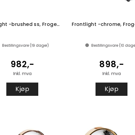
Frontlight -brushed ss, Frogeye 81mm
Bestillingsvare (
19
dager)
Bestillingsvare (
10
dage
982,-
898,-
Inkl. mva
Inkl. mva
Kjøp
Kjøp