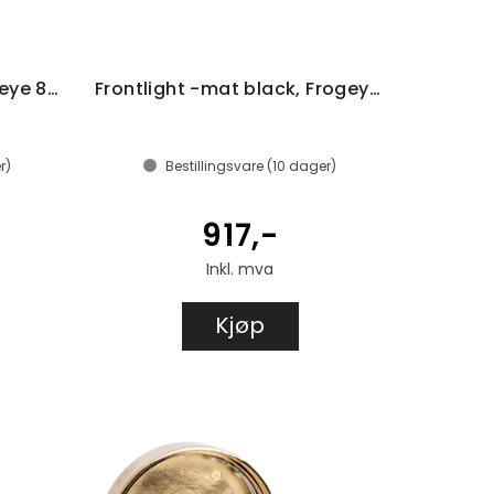
Frontlight -chrome, Frogeye 81mm
Frontlight -mat black, Frogeye 81mm
r)
Bestillingsvare (
10
dager)
917,-
Inkl. mva
Kjøp