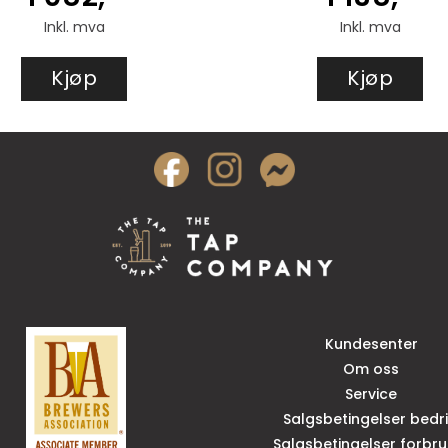
Inkl. mva
Inkl. mva
Kjøp
Kjøp
Kundesenter
Om oss
Service
Salgsbetingelser bedri
Salgsbetingelser forbru