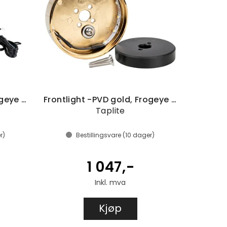
Frontlight -PVD gold, Frogeye 81mm
Frontlight -PVD gold, Frogeye 81mm,
Taplite
r)
Bestillingsvare (
10
dager)
1 047,-
Inkl. mva
Kjøp