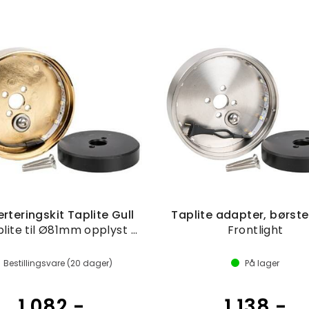
rteringskit Taplite Gull
Taplite adapter, børste
Fra Taplite til Ø81mm opplyst medaljong
Frontlight
Bestillingsvare (
20
dager)
På lager
1 082,-
1 138,-