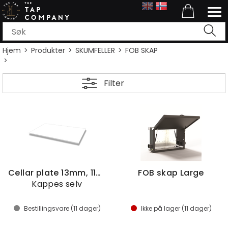
Hjem
>
Produkter
>
SKUMFELLER
>
FOB SKAP
>
Filter
Cellar plate 13mm, 118x75,5
FOB skap Large
Kappes selv
Bestillingsvare (
11
dager)
Ikke på lager (
11
dager)