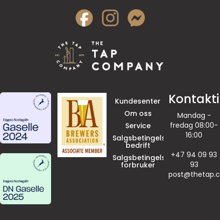
Kontakt
Kundesenter
Om oss
Mandag -
fredag 08:00-
Service
16:00
Salgsbetingelser
bedrift
+47 94 09 93
Salgsbetingelser
93
forbruker
post@thetap.