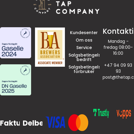
Kontakt
Kundesenter
Om oss
Mandag -
fredag 08:00-
Service
16:00
Salgsbetingelser
bedrift
+47 94 09 93
Salgsbetingelser
93
forbruker
post@thetap.
Faktura
Delbetaling