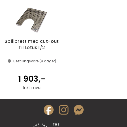
Spillbrett med cut-out
Til Lotus 1/2
Bestillingsvare (
9
dager)
1 903,-
Inkl. mva