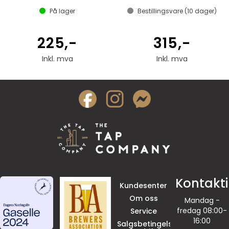
På lager
Bestillingsvare (
10
dager)
225,-
315,-
Inkl. mva
Inkl. mva
Kontakt
Kundesenter
Om oss
Mandag -
fredag 08:00-
Service
16:00
Salgsbetingelser