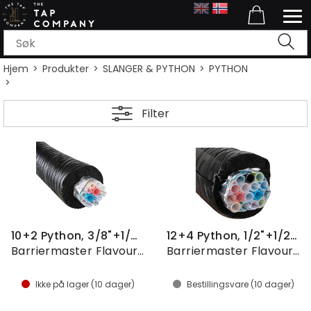
Hjem
>
Produkter
>
SLANGER & PYTHON
>
PYTHON
>
Filter
10+2 Python, 3/8"+1/2", pris pr. meter
12+4 Python, 1/2"+1/2", pris pr. meter
Barriermaster Flavourlock
Barriermaster Flavourlock
Ikke på lager (
10
dager)
Bestillingsvare (
10
dager)