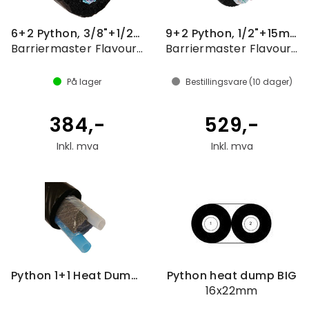
6+2 Python, 3/8"+1/2", pris pr. meter
9+2 Python, 1/2"+15mm, pris pr. meter
Barriermaster Flavourlock
Barriermaster Flavourlock
På lager
Bestillingsvare (
10
dager)
384,-
529,-
Inkl. mva
Inkl. mva
Python 1+1 Heat Dump, 50m coil
Python heat dump BIG
16x22mm