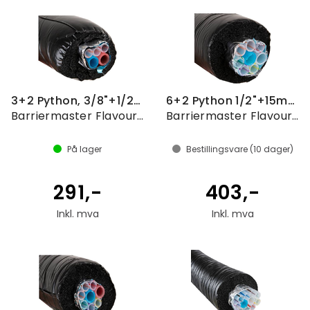
3+2 Python, 3/8"+1/2", pris pr. meter
6+2 Python 1/2"+15mm, pris pr. meter
Barriermaster Flavourlock
Barriermaster Flavourlock
På lager
Bestillingsvare (
10
dager)
291,-
403,-
Inkl. mva
Inkl. mva