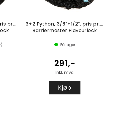
12+4 Python, 3/8"+1/2", pris pr. meter
3+2 Python, 3/8"+1/2", pris pr. meter
lock
Barriermaster Flavourlock
r)
På lager
291,-
Inkl. mva
Kjøp