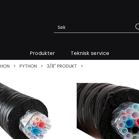
Produkter
Teknisk service
THON
>
PYTHON
>
3/8" PRODUKT
>