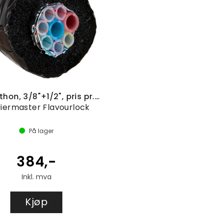
6+2 Python, 3/8"+1/2", pris pr. meter
riermaster Flavourlock
På lager
384,-
Inkl. mva
Kjøp