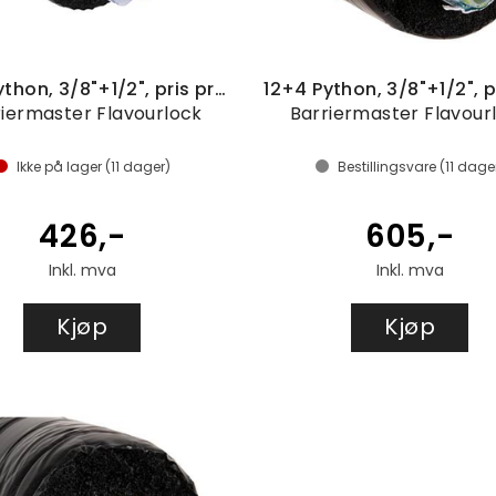
10+2 Python, 3/8"+1/2", pris pr. meter
riermaster Flavourlock
Barriermaster Flavour
Ikke på lager (
11
dager)
Bestillingsvare (
11
dage
426,-
605,-
Inkl. mva
Inkl. mva
Kjøp
Kjøp